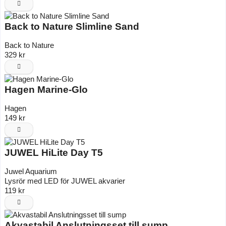
Back to Nature Slimline Sand
Back to Nature
329 kr
Hagen Marine-Glo
Hagen
149 kr
JUWEL HiLite Day T5
Juwel Aquarium
Lysrör med LED för JUWEL akvarier
119 kr
Akvastabil Anslutningsset till sump